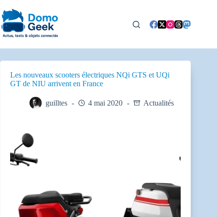
Passer
au
contenu
Les nouveaux scooters électriques NQi GTS et UQi
GT de NIU arrivent en France
guilltes
4 mai 2020
Actualités