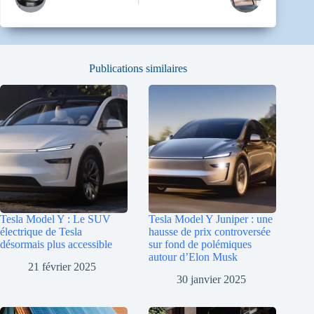
Publications similaires
Tesla Model Y : Le SUV
Tesla Model Y Juniper : une
électrique de Tesla
hausse de prix controversée
désormais plus accessible
sur fond de polémiques
autour d’Elon Musk
21 février 2025
30 janvier 2025