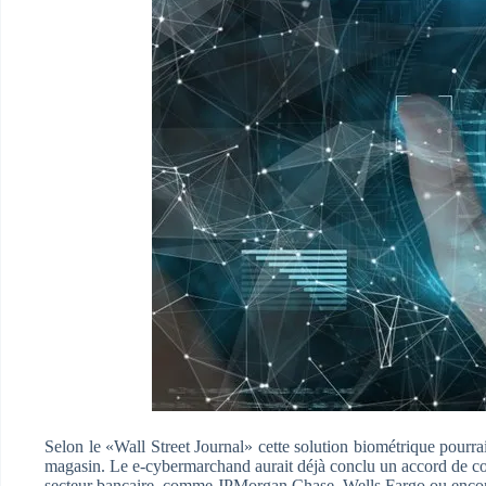
Selon le «Wall Street Journal» cette solution biométrique pourra
magasin. Le e-cybermarchand aurait déjà conclu un accord de coll
secteur bancaire, comme JPMorgan Chase, Wells Fargo ou encore