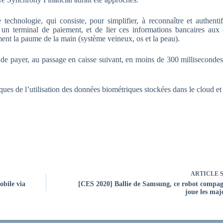
echnologie, qui consiste, pour simplifier, à reconnaître et authentif
 un terminal de paiement, et de lier ces informations bancaires aux
ément la paume de la main (système veineux, os et la peau).
, de payer, au passage en caisse suivant, en moins de 300 millisecondes
s de l’utilisation des données biométriques stockées dans le cloud et 
ARTICLE
S
obile via
[CES 2020] Ballie de Samsung, ce robot compa
joue les ma