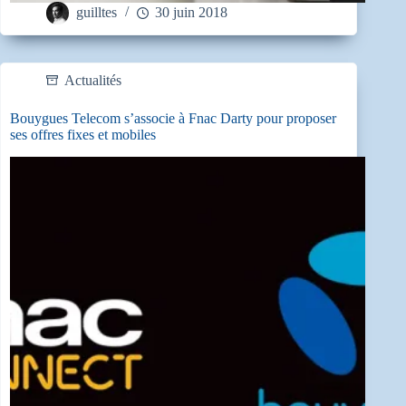
guilltes
30 juin 2018
Actualités
Bouygues Telecom s’associe à Fnac Darty pour proposer
ses offres fixes et mobiles