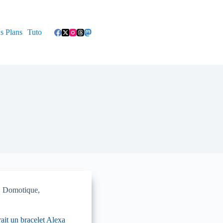
s Plans
Tuto
,
Domotique
,
it un bracelet Alexa