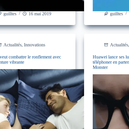
guilltes
16 mai 2019
guilltes
Actualités
,
Innovations
Actualités
 veut combattre le ronflement avec
Huawei lance ses lu
nture vibrante
téléphoner en parte
Monster