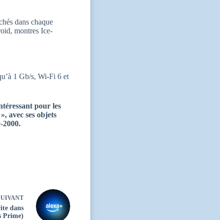
cachés dans chaque
roid, montres Ice-
u’à 1 Gb/s, Wi-Fi 6 et
ntéressant pour les
», avec ses objets
0-2000.
UIVANT
ite dans
s Prime)