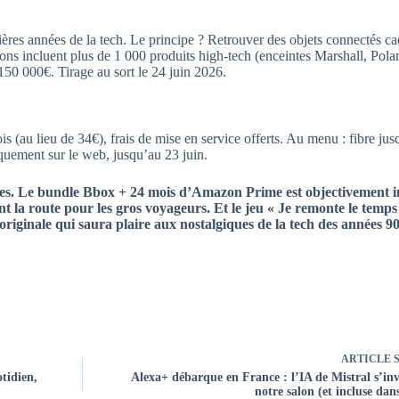
rnières années de la tech. Le principe ? Retrouver des objets connectés 
ons incluent plus de 1 000 produits high-tech (enceintes Marshall, Pola
0 000€. Tirage au sort le 24 juin 2026.
u lieu de 34€), frais de mise en service offerts. Au menu : fibre jusq
uement sur le web, jusqu’au 23 juin.
nsées. Le bundle Bbox + 24 mois d’Amazon Prime est objectivement i
ent la route pour les gros voyageurs. Et le jeu « Je remonte le temps 
originale qui saura plaire aux nostalgiques de la tech des années 9
ARTICLE
S
tidien,
Alexa+ débarque en France : l’IA de Mistral s’inv
notre salon (et incluse dan