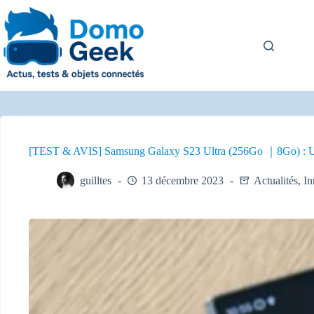
Passer
au
contenu
[TEST & AVIS] Samsung Galaxy S23 Ultra (256Go ｜8Go) : Un 
guilltes
13 décembre 2023
Actualités
,
In