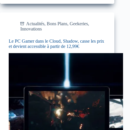
Actualités
,
Bons Plans
,
Geekeries
,
Innovations
Le PC Gamer dans le Cloud, Shadow, casse les prix
et devient accessible à partir de 12,99€