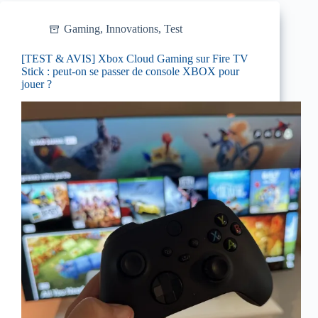
Gaming
,
Innovations
,
Test
[TEST & AVIS] Xbox Cloud Gaming sur Fire TV
Stick : peut-on se passer de console XBOX pour
jouer ?