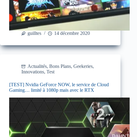
guilltes
14 décembre 2020
Actualités
,
Bons Plans
,
Geekeries
,
Innovations
,
Test
[TEST] Nvidia GeForce NOW, le service de Cloud
Gaming… limité à 1080p mais avec le RTX