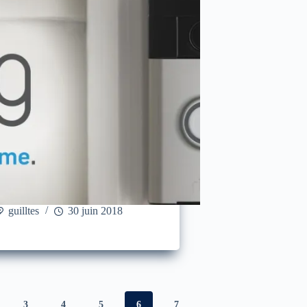
guilltes
30 juin 2018
3
4
5
6
7