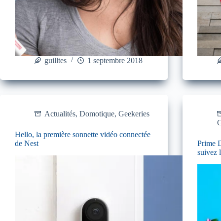
guilltes
1 septembre 2018
Actualités
,
Domotique
,
Geekeries
G
Hello, la première sonnette vidéo connectée
de Nest
Prime 
suivez 