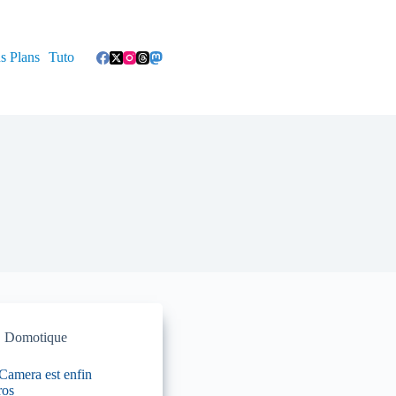
s Plans
Tuto
,
Domotique
amera est enfin
ros