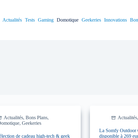
Actualités
Tests
Gaming
Domotique
Geekeries
Innovations
Bon
Actualités
,
Bons Plans
,
Actualités
omotique
,
Geekeries
La Somfy Outdoor C
élection de cadeau high-tech & geek
disponible à 269 eu