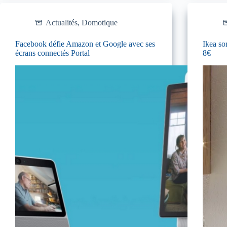
Actualités
,
Domotique
Facebook défie Amazon et Google avec ses
Ikea so
écrans connectés Portal
8€