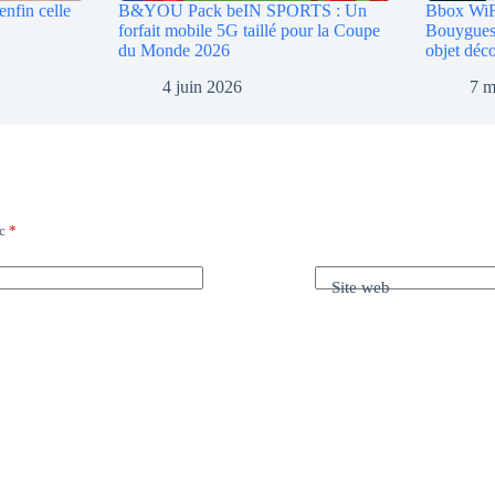
enfin celle
B&YOU Pack beIN SPORTS : Un
Bbox WiFi
forfait mobile 5G taillé pour la Coupe
Bouygues 
du Monde 2026
objet déc
4 juin 2026
7 m
ec
*
Site web