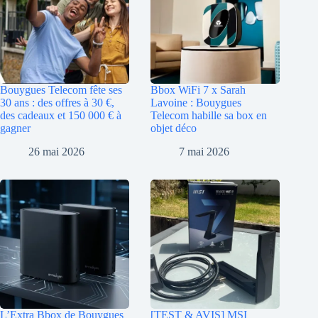
Bouygues Telecom fête ses
Bbox WiFi 7 x Sarah
30 ans : des offres à 30 €,
Lavoine : Bouygues
des cadeaux et 150 000 € à
Telecom habille sa box en
gagner
objet déco
26 mai 2026
7 mai 2026
L’Extra Bbox de Bouygues
[TEST & AVIS] MSI