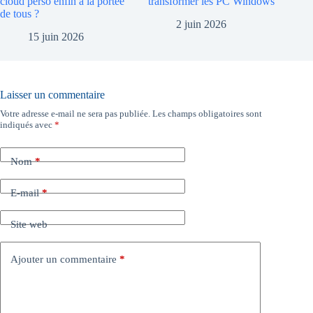
cloud perso enfin à la portée
transformer les PC Windows
de tous ?
2 juin 2026
15 juin 2026
Laisser un commentaire
Votre adresse e-mail ne sera pas publiée.
Les champs obligatoires sont
indiqués avec
*
Nom
*
E-mail
*
Site web
Ajouter un commentaire
*