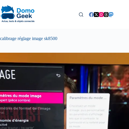
Passer
au
contenu
calibrage réglage image sk8500