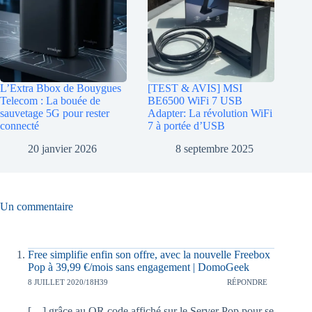
L’Extra Bbox de Bouygues
[TEST & AVIS] MSI
Telecom : La bouée de
BE6500 WiFi 7 USB
sauvetage 5G pour rester
Adapter: La révolution WiFi
connecté
7 à portée d’USB
20 janvier 2026
8 septembre 2025
Un commentaire
Free simplifie enfin son offre, avec la nouvelle Freebox
Pop à 39,99 €/mois sans engagement | DomoGeek
8 JUILLET 2020/18H39
RÉPONDRE
[…] grâce au QR code affiché sur le Server Pop pour se