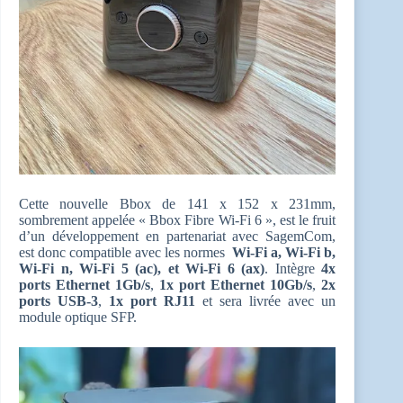
Cette nouvelle Bbox de 141 x 152 x 231mm,
sombrement appelée « Bbox Fibre Wi-Fi 6 », est le fruit
d’un développement en partenariat avec SagemCom,
est donc compatible avec les normes
Wi-Fi a, Wi-Fi b,
Wi-Fi n, Wi-Fi 5 (ac), et Wi-Fi 6
(ax)
. Intègre
4x
ports Ethernet 1Gb/s
,
1x port Ethernet 10Gb/s
,
2x
ports USB-3
,
1x port RJ11
et sera livrée avec un
module optique SFP.