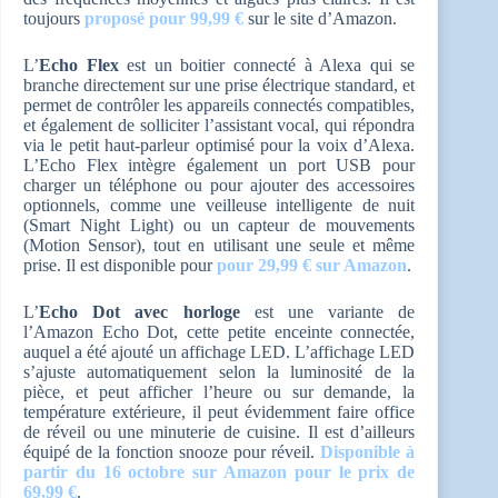
toujours
proposé pour 99,99 €
sur le site d’Amazon.
L’
Echo Flex
est un boitier connecté à Alexa qui se
branche directement sur une prise électrique standard, et
permet de contrôler les appareils connectés compatibles,
et également de solliciter l’assistant vocal, qui répondra
via le petit haut-parleur optimisé pour la voix d’Alexa.
L’Echo Flex intègre également un port USB pour
charger un téléphone ou pour ajouter des accessoires
optionnels, comme une veilleuse intelligente de nuit
(Smart Night Light) ou un capteur de mouvements
(Motion Sensor), tout en utilisant une seule et même
prise. Il est disponible pour
pour 29,99 € sur Amazon
.
L’
Echo Dot avec horloge
est une variante de
l’Amazon Echo Dot, cette petite enceinte connectée,
auquel a été ajouté un affichage LED. L’affichage LED
s’ajuste automatiquement selon la luminosité de la
pièce, et peut afficher l’heure ou sur demande, la
température extérieure, il peut évidemment faire office
de réveil ou une minuterie de cuisine. Il est d’ailleurs
équipé de la fonction snooze pour réveil.
Disponible à
partir du 16 octobre sur Amazon pour le prix de
69,99 €
.