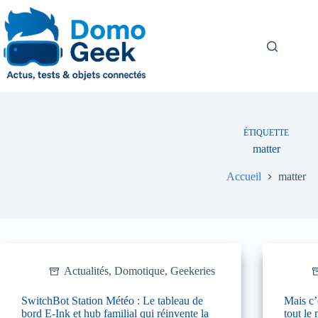
Passer
au
contenu
ÉTIQUETTE
matter
Accueil
matter
Actualités
,
Domotique
,
Geekeries
SwitchBot Station Météo : Le tableau de
Mais c’
bord E-Ink et hub familial qui réinvente la
tout le