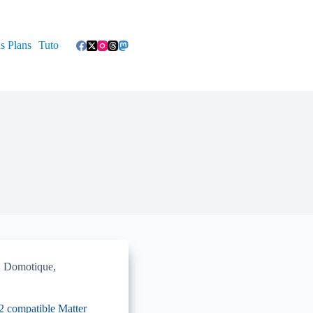
s Plans
Tuto
,
Domotique
,
 compatible Matter