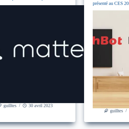
présenté au CES 2
guilltes
30 avril 2023
guilltes