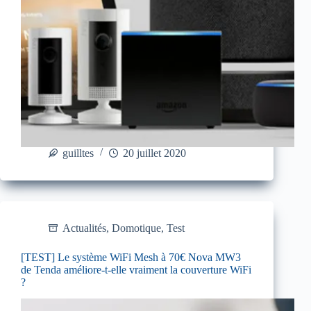
guilltes
20 juillet 2020
Actualités
,
Domotique
,
Test
[TEST] Le système WiFi Mesh à 70€ Nova MW3
de Tenda améliore-t-elle vraiment la couverture WiFi
?