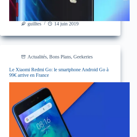
guilltes
14 juin 2019
Actualités
,
Bons Plans
,
Geekeries
Le Xiaomi Redmi Go: le smartphone Android Go à
99€ arrive en France