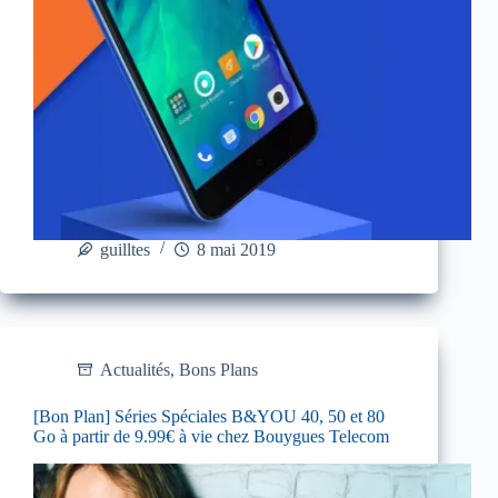
guilltes
8 mai 2019
Actualités
,
Bons Plans
[Bon Plan] Séries Spéciales B&YOU 40, 50 et 80
Go à partir de 9.99€ à vie chez Bouygues Telecom