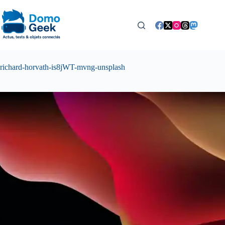
Passer
au
contenu
richard-horvath-is8jWT-mvng-unsplash