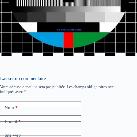
Laisser un commentaire
Votre adresse e-mail ne sera pas publiée.
Les champs obligatoires sont
indiqués avec
*
Nom
*
E-mail
*
Site web