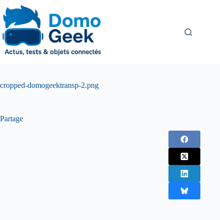
Passer
au
contenu
cropped-domogeektransp-2.png
Partage