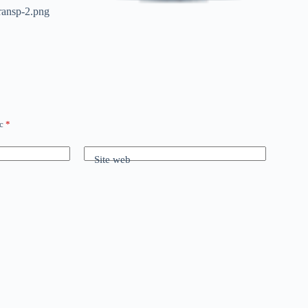
ransp-2.png
ec
*
Site web