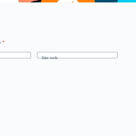
ec
*
Site web