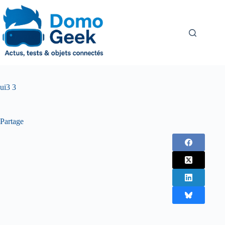
Passer
au
contenu
ui3 3
Partage