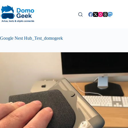
Passer
au
contenu
Google Nest Hub_Test_domogeek