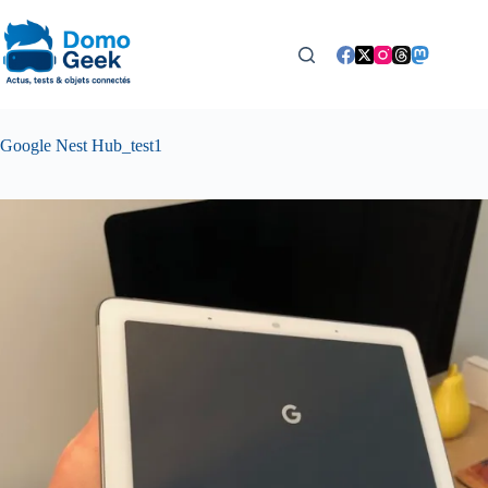
Passer
au
contenu
Google Nest Hub_test1