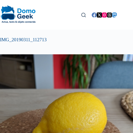
Passer
au
contenu
IMG_20190311_112713