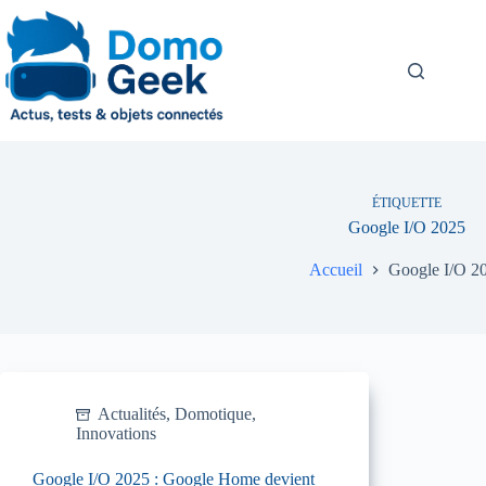
Passer
au
contenu
ÉTIQUETTE
Google I/O 2025
Accueil
Google I/O 2
Actualités
,
Domotique
,
Innovations
Google I/O 2025 : Google Home devient